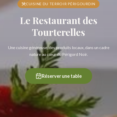
CUISINE DU TERROIR PÉRIGOURDIN
Le Restaurant des
Tourterelles
Une cuisine généreuse, des produits locaux, dans un cadre
nature au cœur du Périgord Noir.
Réserver une table