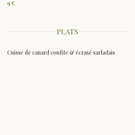
9 €
PLATS
Cuisse de canard confite & écrasé sarladais
Cuisse de canard confite croustillante, écrasé de pomme de
terre à la graisse de canard et persillade.
20 €
Pièce de rumsteak grillée, frites & salade
Pièce de bœuf du boucher, frites, salade verte, beurre maître
d'hôtel.
20 €